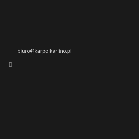
biuro@karpolkarlino.pl