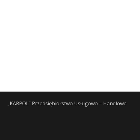
„KARPOL” Przedsiębiorstwo Usługowo – Handlowe