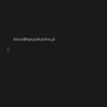
biuro@karpolkarlino.pl