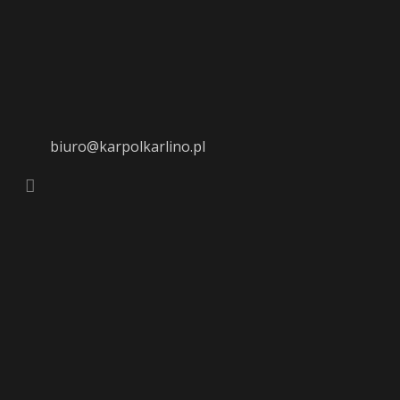
biuro@karpolkarlino.pl