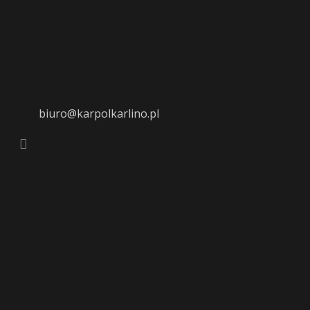
biuro@karpolkarlino.pl