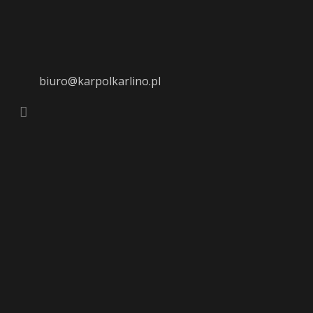
biuro@karpolkarlino.pl