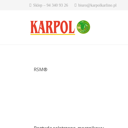
Sklep – 94 340 93 26
biuro@karpolkarlino.pl
RSM®