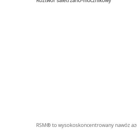
Roztwór saletrzano-mocznikowy
RSM® to wysokoskoncentrowany nawóz azot