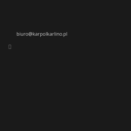
biuro@karpolkarlino.pl