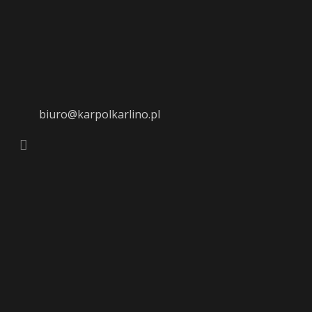
biuro@karpolkarlino.pl