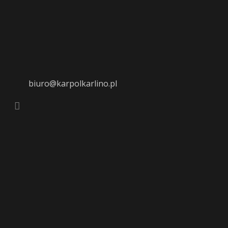
biuro@karpolkarlino.pl